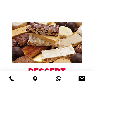
DESSERT
Petit Delikatessen
8,90 €
Verschiedene
Handwerklichen Nougats.
Jetzt reservieren