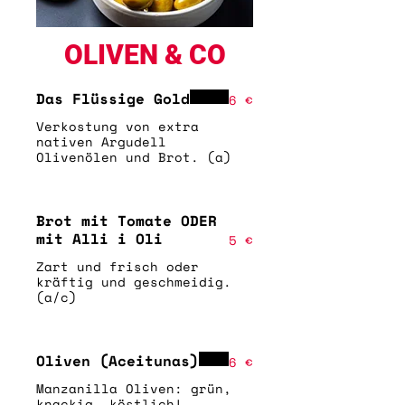
OLIVEN & CO
Das Flüssige Gold
6 €
Verkostung von extra
nativen Argudell
Olivenölen und Brot. (a)
Brot mit Tomate ODER
mit Alli i Oli
5 €
Zart und frisch oder
kräftig und geschmeidig.
(a/c)
Oliven (Aceitunas)
6 €
Manzanilla Oliven: grün,
knackig, köstlich!