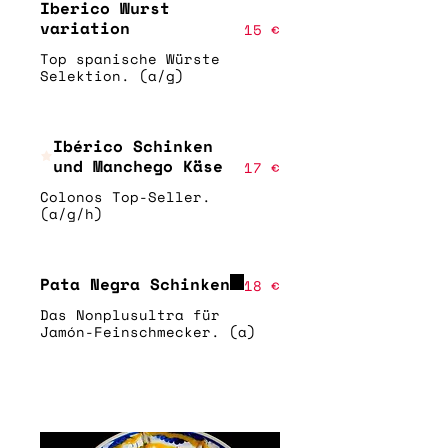
Iberico Wurst
variation
15 €
Top spanische Würste
Selektion. (a/g)
Ibérico Schinken
und Manchego Käse
17 €
Colonos Top-Seller.
(a/g/h)
Pata Negra Schinken
18 €
Das Nonplusultra für
Jamón-Feinschmecker. (a)