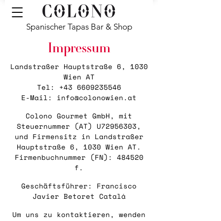
Spanischer Tapas Bar & Shop
Impressum
Landstraßer Hauptstraße 6, 1030
Wien AT
Tel:
+43 6609235546
E-Mail:
info@colonowien.at
Colono Gourmet GmbH, mit
Steuernummer (AT) U72956303,
und Firmensitz in Landstraßer
Hauptstraße 6, 1030 Wien AT.
Firmenbuchnummer (FN): 484520
f.
Geschäftsführer: Francisco
Javier Betoret Catalá
Um uns zu kontaktieren, wenden