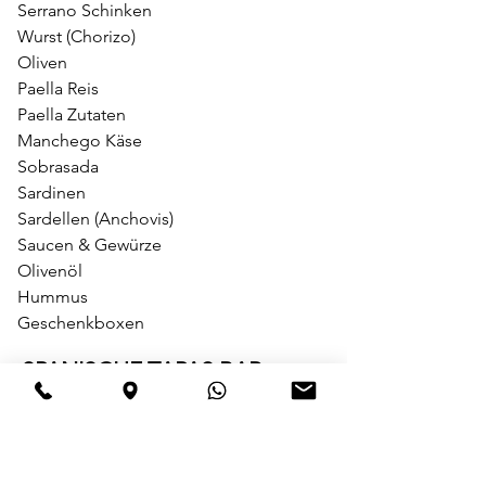
Serrano Schinken
Wurst (Chorizo)
Oliven
Paella Reis
Paella Zutaten
Manchego Käse
Sobrasada
Sardinen
Sardellen
(
Anchovis
)
Saucen
&
Gewürze
Olivenöl
Hummus
Geschenkboxen
SPANISCHE TAPAS BAR
Tapas Bar Reservieren
Speisen
Gëtranke